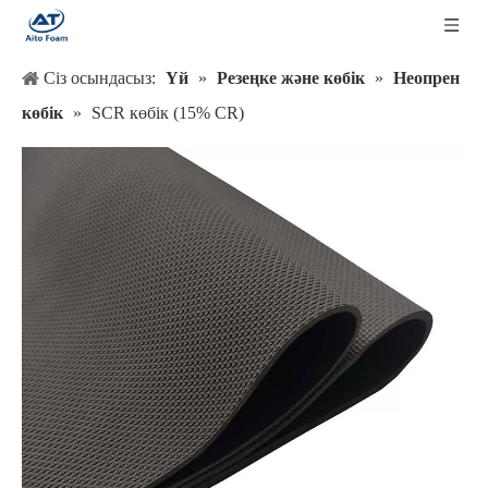
Сіз осындасыз:
Үй
»
Резеңке және көбік
»
Неопрен
көбік
»
SCR көбік (15% CR)