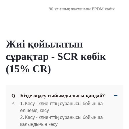
Жиі қойылатын
сұрақтар - SCR көбік
(15% CR)
Бізде өңдеу сыйымдылығы қандай?
Q
A
1. Кесу - клиенттің сұранысы бойынша
өлшемді кесу
2. Кесу - клиенттің сұранысы бойынша
қалыңдығын кесу