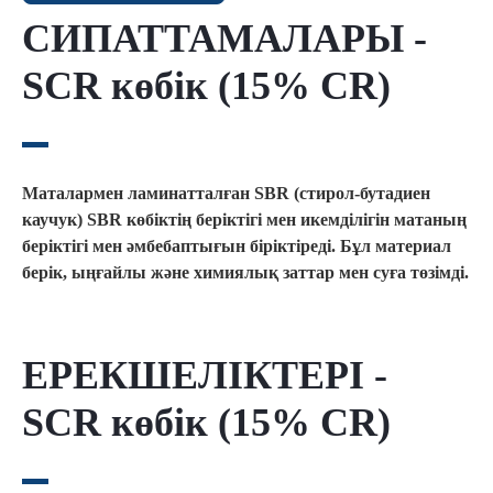
СИПАТТАМАЛАРЫ -
SCR көбік (15% CR)
Маталармен ламинатталған SBR (стирол-бутадиен
каучук) SBR көбіктің беріктігі мен икемділігін матаның
беріктігі мен әмбебаптығын біріктіреді. Бұл материал
берік, ыңғайлы және химиялық заттар мен суға төзімді.
ЕРЕКШЕЛІКТЕРІ -
SCR көбік (15% CR)