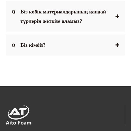
Біз көбік материалдарының қандай
Q
түрлерін жеткізе аламыз?
Біз кімбіз?
Q