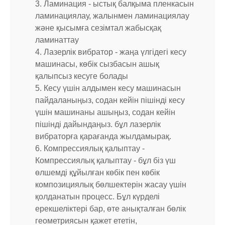
3. Ламинация - ыстық балқыма пленкасын
ламинациялау, жалынмен ламинациялау
және қысымға сезімтал жабысқақ
ламинаттау
4. Лазерлік вибратор - жаңа үлгідегі кесу
машинасы, көбік сызбасын ашық
қалыпсыз кесуге болады
5. Кесу үшін алдымен кесу машинасын
пайдаланыңыз, содан кейін пішінді кесу
үшін машинаны ашыңыз, содан кейін
пішінді дайындаңыз. бұл лазерлік
вибраторға қарағанда жылдамырақ.
6. Компрессиялық қалыптау -
Компрессиялық қалыптау - бұл біз үш
өлшемді құйылған көбік пен көбік
композициялық бөлшектерін жасау үшін
қолданатын процесс. Бұл күрделі
ерекшеліктері бар, өте анықталған бөлік
геометриясын қажет ететін,