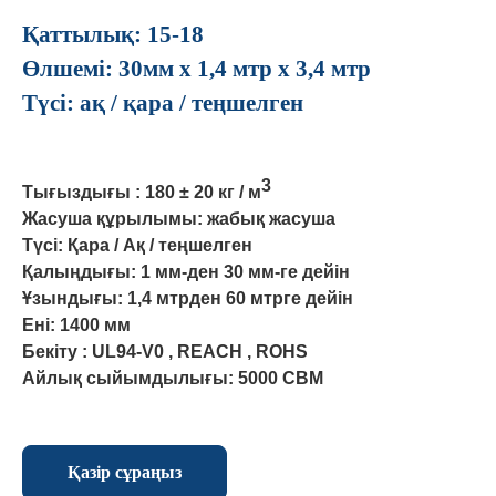
Қаттылық: 15-18
Өлшемі: 30мм x 1,4 мтр x 3,4 мтр
Түсі: ақ / қара / теңшелген
3
Тығыздығы : 180 ± 20 кг / м
Жасуша құрылымы: жабық жасуша
Түсі: Қара / Ақ / теңшелген
Қалыңдығы: 1 мм-ден 30 мм-ге дейін
Ұзындығы: 1,4 мтрден 60 мтрге дейін
Ені: 1400 мм
Бекіту : UL94-V0 , REACH , ROHS
Айлық сыйымдылығы: 5000 CBM
Қазір сұраңыз