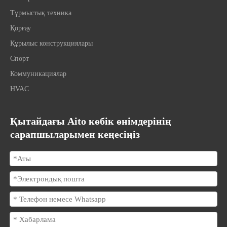
Тұрмыстық техника
Қорғау
Құрылыс конструкциялары
Спорт
Коммуникациялар
HVAC
Қытайдағы Aito көбік өнімдерінің
сарапшыларымен кеңесіңіз