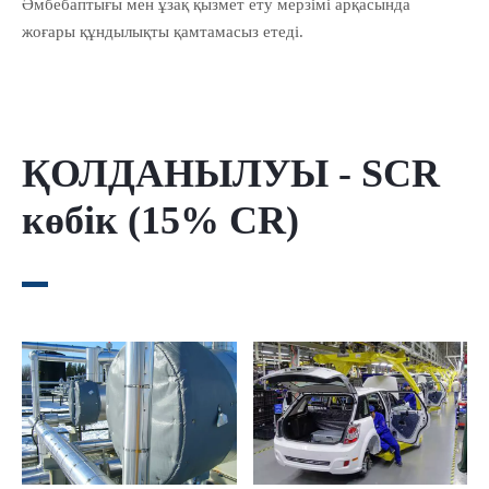
Әмбебаптығы мен ұзақ қызмет ету мерзімі арқасында
жоғары құндылықты қамтамасыз етеді.
ҚОЛДАНЫЛУЫ - SCR
көбік (15% CR)