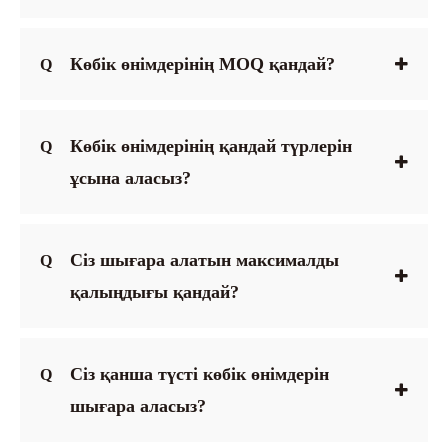
Көбік өнімдерінің MOQ қандай?
Q
Көбік өнімдерінің қандай түрлерін
Q
ұсына аласыз?
Сіз шығара алатын максималды
Q
қалыңдығы қандай?
Сіз қанша түсті көбік өнімдерін
Q
шығара аласыз?