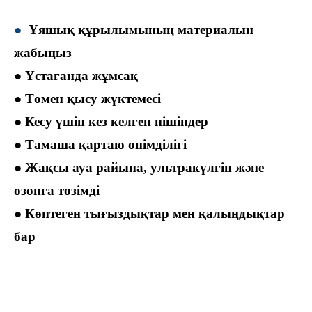
●
Ұяшық құрылымының материалын
жабыңыз
● Ұстағанда жұмсақ
● Төмен қысу жүктемесі
● Кесу үшін кез келген пішіндер
● Тамаша қартаю өнімділігі
● Жақсы ауа райына, ультракүлгін және
озонға төзімді
● Көптеген тығыздықтар мен қалыңдықтар
бар