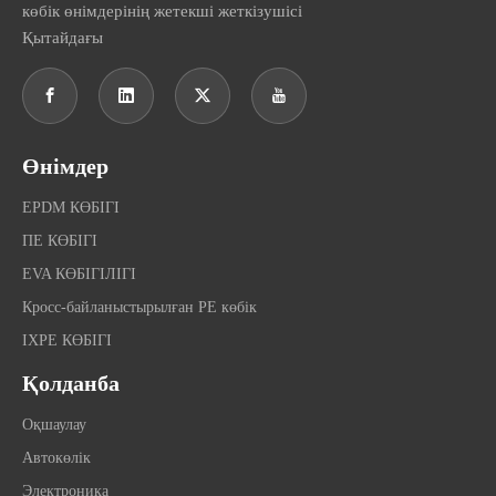
көбік өнімдерінің жетекші жеткізушісі
Қытайдағы
Өнімдер
EPDM КӨБІГІ
ПЕ КӨБІГІ
EVA КӨБІГІЛІГІ
Кросс-байланыстырылған PE көбік
IXPE КӨБІГІ
Қолданба
Оқшаулау
Автокөлік
Электроника