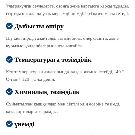
Ультракүлгін сәулелерге, озонға және қартаюға қарсы тұрады,
сыртқы ортада да ұзақ мерзімді өнімділікті қамтамасыз етеді.
Дыбысты өшіру

Шу мен дірілді азайтады, автомобиль, өнеркәсіптік және
құрылыс қолданбаларына өте ыңғайлы.
Температураға төзімділік

Кең температура диапазонында жақсы жұмыс істейді, -40 °
C-тан + 120 ° C-қа дейін.
Химиялық төзімділік

Сұйылтылған қышқылдар мен сілтілердің әсеріне төзімді,
қатал орталарға жарамды.
үнемді
