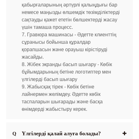
қабырғаларының әртүрлі қалыңдығы бар
немесе маңызды өлшемдік төзімділіктерді
сақтауды қажет ететін бөлшектерді жасау
үшін тамаша процесс.
7. Гравюра машинасы - Әдетте клиенттің
сұранысы бойынша құралдар
қорапшасын және орауыш кірістіруді
жасайды.
8. Жібек экранды басып шығару - Көбік
бұйымдарының бетіне логотиптер мен
үлгілерді басып шығару
9. Жабысқақ тірек - Көбік бетіне
лайнермен желімдеу. Әдетте көбік
таспаларын шығарады және басқа
өнімдерді жабыстыру керек.
Үлгілерді қалай алуға болады?
Q