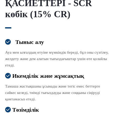
ҚАСИЕТТЕРІ - SCR
көбік (15% CR)
Тыныс алу

Ауа мен ылғалдың өтуіне мүмкіндік береді, бұл оны сүзгілеу,
желдету және дем алатын тығыздағыштар үшін өте қолайлы
етеді.
Икемділік және жұмсақтық

Тамаша жастықшаны ұсынады және тегіс емес беттерге
сәйкес келеді, тиімді тығыздауды және соққыны сіңіруді
қамтамасыз етеді.
Төзімділік
