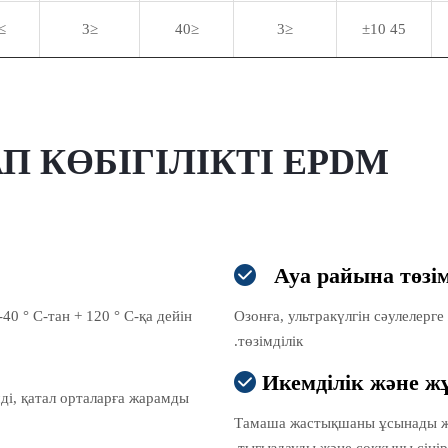
0,5
≤3
≤40
≤3
45 ±10
АП КӨБІГІЛІКТІ EPDM
Ауа райына төзім

0 ° C-тан + 120 ° C-қа дейін.
Озонға, ультракүлгін сәулелерг
төзімділік.
Икемділік және 

ді, қатал орталарға жарамды.
Тамаша жастықшаны ұсынады және