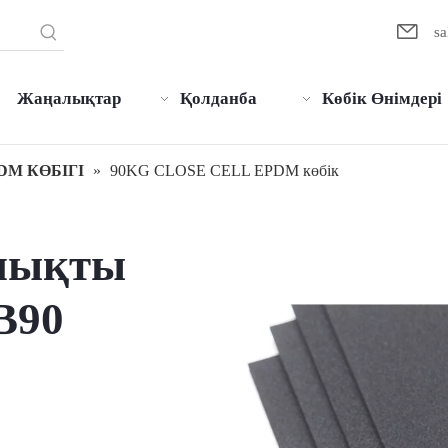

s
Жаңалықтар
Қолданба
Көбік Өнімдері
DM КӨБІГІ
»
90KG CLOSE CELL EPDM көбік
шықты
B90