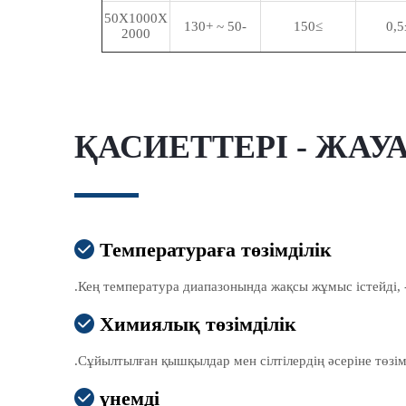
50X1000X
-50 ~ +130
≥150
≥
2000
ҚАСИЕТТЕРІ - ЖАУ
Температураға төзімділік

Кең температура диапазонында жақсы жұмыс істейді, -4
Химиялық төзімділік

Сұйылтылған қышқылдар мен сілтілердің әсеріне төзім
үнемді
