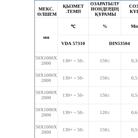
ОЗАРАТЫЛУ
ҚЫЗМЕТ
СО
МЕКС.
ИОНДЕРДІҢ
.
ТЕМП
КҮ
ӨЛШЕМ
ҚҰРАМЫ
%
Мп
℃
мм
VDA
57310
DIN53504
50X1000X
-50 ~ +130
≥150
≥
2000
50X1000X
-50 ~ +130
≥150
≥
2000
50X1000X
-50 ~ +130
≥150
≥
2000
50X1000X
-50 ~ +130
≥120
≥
2000
50X1000X
-50 ~ +130
≥150
≥
2000