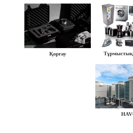
Тұрмыстық 
Қорғау
HAV