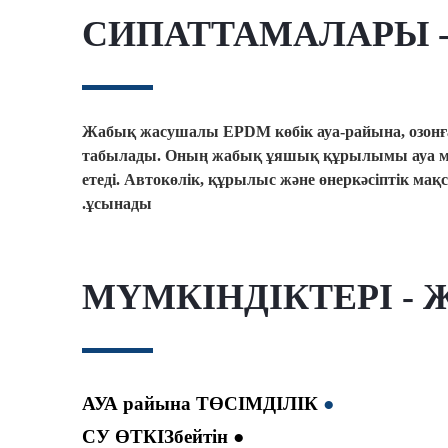
СИПАТТАМАЛАРЫ - 
Жабық жасушалы EPDM көбік ауа-райына, озонға,
табылады. Оның жабық ұяшық құрылымы ауа мен с
етеді. Автокөлік, құрылыс және өнеркәсіптік ма
ұсынады.
МҮМКІНДІКТЕРІ - 
АУА райына ТӨСІМДІЛІК
●
● СУ ӨТКІЗбейтін