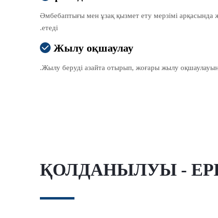
Әмбебаптығы мен ұзақ қызмет ету мерзімі арқасында
етеді.
Жылу оқшаулау

Жылу беруді азайта отырып, жоғары жылу оқшаулауын 
ҚОЛДАНЫЛУЫ - EP