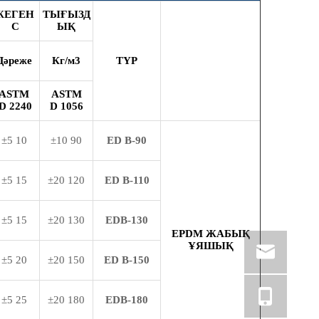
ЖЕГЕН
ТЫҒЫЗД
С
ЫҚ
Дәреже
Кг/м
3
ТҮР
ASTM
ASTM
D
2240
D
1056
10 ±5
90 ±10
ED
B-9
0
15 ±5
120 ±20
ED
B-
110
15 ±5
130 ±20
EDB-130
EPDM ЖАБЫҚ
ҰЯШЫҚ
20 ±5
150 ±20
ED
B-
150
25 ±5
180 ±20
EDB-
180