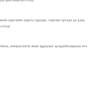
ді қамтамасыз етеді.
а және қартаюға қарсы тұрады, сыртқы ортада да ұзақ
 етеді.
обиль, өнеркәсіптік және құрылыс қолданбаларына өте