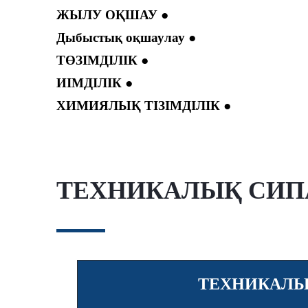
● ЖЫЛУ ОҚШАУ
● Дыбыстық оқшаулау
● ТӨЗІМДІЛІК
● ИІМДІЛІК
● ХИМИЯЛЫҚ ТІЗІМДІЛІК
ТЕХНИКАЛЫҚ СИПА
ТЕХНИКАЛЫ