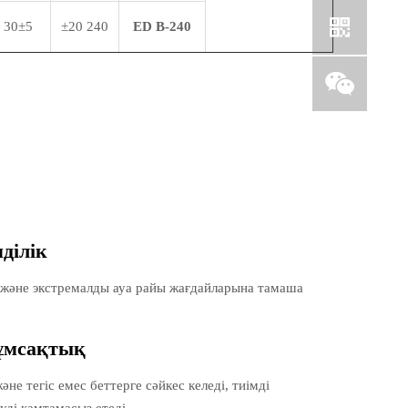
30±5
240 ±20
ED
B-240
ділік
е және экстремалды ауа райы жағдайларына тамаша
жұмсақтық
 тегіс емес беттерге сәйкес келеді, тиімді