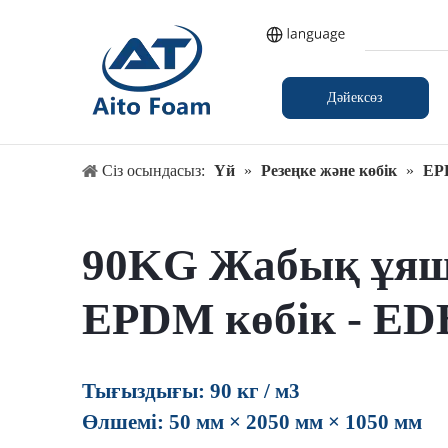
Дәйексөз
қазір
Сіз осындасыз:
Үй
»
Резеңке және көбік
»
EP
90KG Жабық ұя
EPDM көбік - ED
Тығыздығы: 90 кг / м3
Өлшемі: 50 мм × 2050 мм × 1050 мм