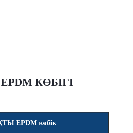
EPDM КӨБІГІ
Ы EPDM көбік