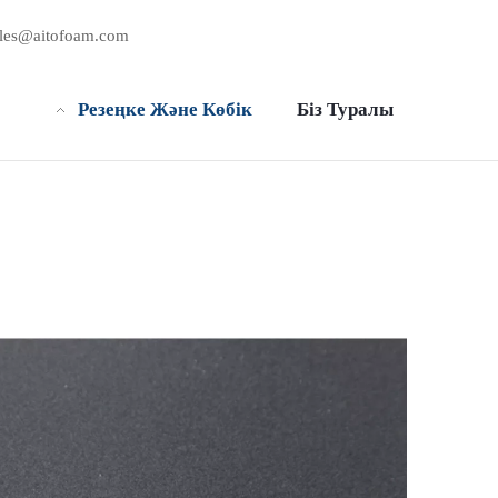
ales@aitofoam.com
Резеңке Және Көбік
Біз Туралы