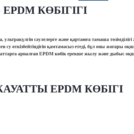
EPDM КӨБІГІГІ
 ультракүлгін сәулелерге және қартаюға тамаша төзімділіг
у өткізбейтіндігін қамтамасыз етеді, бұл оны жоғары оқш
қсаттарға арналған EPDM көбік ерекше жылу және дыбыс оқша
ЖАУАТТЫ EPDM КӨБІГІ