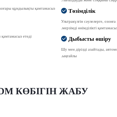
тығыздауды және соққыны сіңіру
 жоғары құндылықты қамтамасыз
Төзімділік

Ультракүлгін сәулелерге, озонғ
мерзімді өнімділікті қамтамасыз
қамтамасыз етеді.
Дыбысты өшіру

Шу мен дірілді азайтады, автом
ыңғайлы.
DM КӨБІГІН ЖАБУ