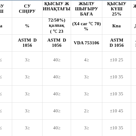
ҚЫСЫУ
Ж
ЖЫЛУ
ҚЫСЫУ
ЗУ
СУ
ИНАҚТАҒЫ
ШЫҒЫРУ
КҮШ
Ш
СІҢІРУ
БАҒА
25%
(50%/72
X4 сағ)
℃
(70
қалпақ
а
%
Кпа
%
)
℃
23
ASTM
D
ASTM
D
ASTM
VDA 753106
1056
1056
D
1056
0,3
≤3
≤40
≤4
25 ±10
0,5
≤3
≤40
≤3
35 ±10
0,5
≤3
≤40
≤3
35 ±10
0,6
≤3
≤40
≤2
45 ±10
0,5
≤3
≤40
≤3
35 ±10