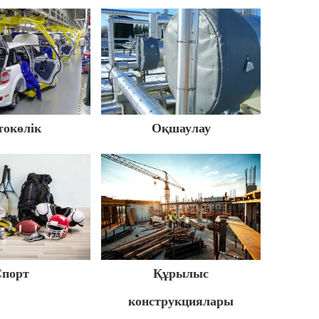
токөлік
Оқшаулау
порт
Құрылыс
конструкциялары