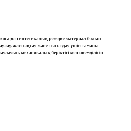
і жоғары синтетикалық резеңке материал болып
аулау, жастықтау және тығыздау үшін тамаша
улауын, механикалық беріктігі мен икемділігін