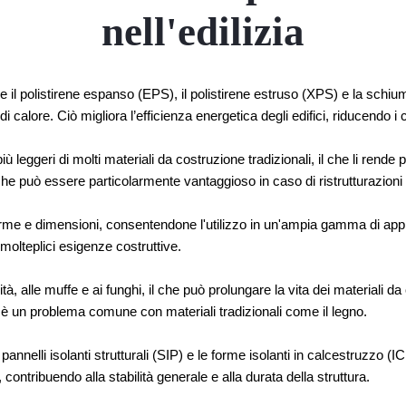
nell'edilizia
e il polistirene espanso (EPS), il polistirene estruso (XPS) e la schiu
 di calore. Ciò migliora l’efficienza energetica degli edifici, riducendo 
iù leggeri di molti materiali da costruzione tradizionali, il che li rende
l che può essere particolarmente vantaggioso in caso di ristrutturazioni 
me e dimensioni, consentendone l'utilizzo in un'ampia gamma di applica
molteplici esigenze costruttive.
ità, alle muffe e ai funghi, il che può prolungare la vita dei materiali d
e è un problema comune con materiali tradizionali come il legno.
annelli isolanti strutturali (SIP) e le forme isolanti in calcestruzzo (ICF)
ontribuendo alla stabilità generale e alla durata della struttura.