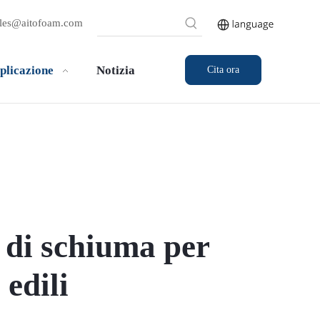
ales@aitofoam.com
plicazione
Notizia
Cita ora
 di schiuma per
 edili