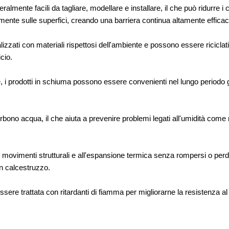
ralmente facili da tagliare, modellare e installare, il che può ridurre i
te sulle superfici, creando una barriera continua altamente efficace n
lizzati con materiali rispettosi dell'ambiente e possono essere riciclati
cio.
e, i prodotti in schiuma possono essere convenienti nel lungo periodo graz
rbono acqua, il che aiuta a prevenire problemi legati all'umidità come mu
 movimenti strutturali e all'espansione termica senza rompersi o perde
 in calcestruzzo.
e trattata con ritardanti di fiamma per migliorarne la resistenza al f