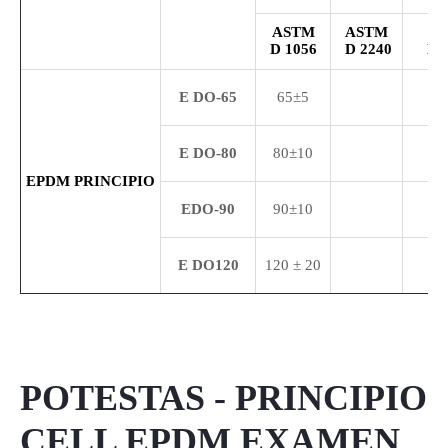
ASTM
ASTM
A
D
1056
D
2240
D
E
DO-65
65±5
E
DO-8
0
80±10
EPDM PRINCIPIO
EDO
-
90
90±10
E
DO
120
120 ± 20
POTESTAS - PRINCIPIO
CELL EPDM EXAMEN