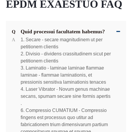
EPDM EXAESTUO FAQ
Quid processui facultatem habemus?
Q
A
1. Secare - secare magnitudinem ut per
petitionem clientis
2. Divisio - dividens crassitudinem sicut per
petitionem clientis
3. Laminatio - laminae laminae flammae
laminae - flammae laminationis, et
pressionis sensitiva laminationis tenaces
4. Laser Vibrator - Novum genus machinae
secans, spumam secare sine formis apertis
.
6. Compressio CUMATIUM - Compressio
fingens est processus quo utitur ad
fabricationem trium dimensivarum partium
compositarum spumae et spumae