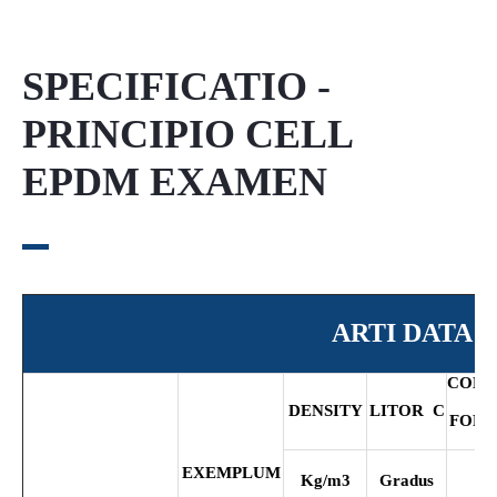
SPECIFICATIO -
PRINCIPIO CELL
EPDM EXAMEN
ARTI DATA 
COMP
DENSITY
LITOR
C
FORT
2
EXEMPLUM
Kg/m
3
Gradus
K