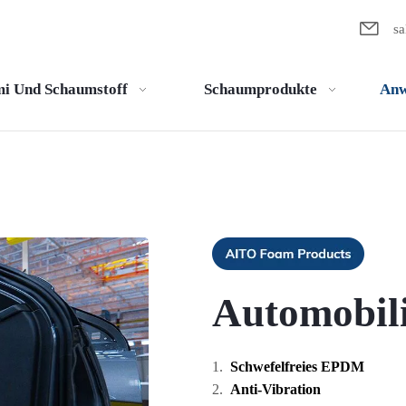

s
i Und Schaumstoff
Schaumprodukte
Anw
Automobili
Schwefelfreies EPDM
Anti-Vibration