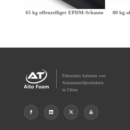
65 kg offenzelliger EPDM-Schaum
80 kg 
Führender Anbieter von
Schaumstoffprodukten
in China