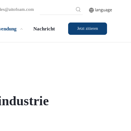
ales@aitofoam.com
endung
Nachricht
Jetzt zitieren
ndustrie