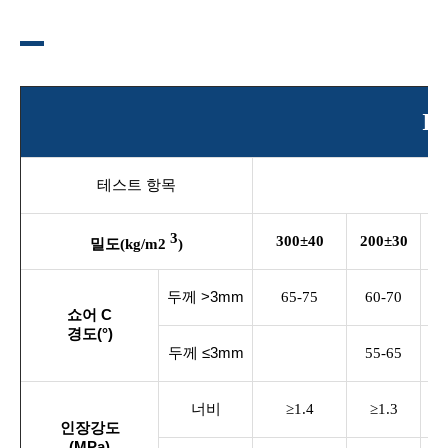
I
테스트 항목
3
300±40
200±30
12
밀도(kg/m2
)
두께 >3mm
65-75
60-70
5
쇼어 C
경도(°)
두께 ≤3mm
55-65
4
너비
≥1.4
≥1.3
인장강도
(MPa)