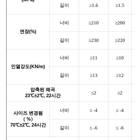
길이
≥1.6
≥1.5
너비
≥210
≥200
≥
연장(%)
길이
≥230
≥220
≥
너비
≥11
≥10
인열강도(KN/m)
길이
≥13
≥12
압축된 왜곡
≤2
≤2
23℃±2℃, 22시간
너비
≤ -4
≤ -4
사이즈 변경됨
（
%）
70℃±2℃, 24시간
길이
≤ -6
≤ -6