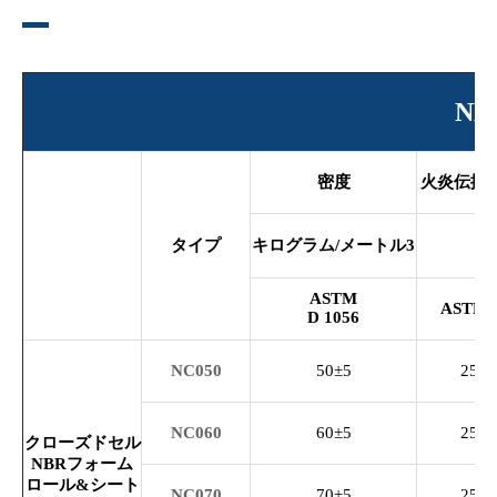
N
密度
火炎伝播指
タイプ
キログラム/メートル
3
ASTM
ASTM 
D
1056
NC050
50±5
25/5
NC060
60±5
25/5
クローズドセル
NBRフォーム
ロール&シート
NC070
70±5
25/5