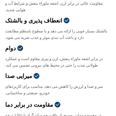
مقاومت عالی در برابر ازن، اشعه ماوراء بنفش و شرایط آب و
هوایی شدید.
انعطاف پذیری و بالشتک

بالشتک بسیار خوبی را ارائه می دهد و با سطوح نامنظم مطابقت
دارد و باعث آب بندی موثر و جذب ضربه می شود.
دوام

در برابر اشعه ماوراء بنفش، ازن و پیری مقاوم است و عملکرد
طولانی مدت را حتی در محیط های بیرونی تضمین می کند.
میرایی صدا

سر و صدا و لرزش را کاهش می دهد، مناسب برای کاربردهای
خودرو، صنعتی و ساختمانی.
مقاومت در برابر دما

در محدوده دمایی وسیع، از -40 درجه سانتیگراد تا +120 درجه