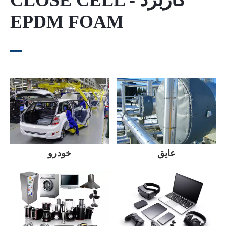
EPDM FOAM
عایق
خودرو