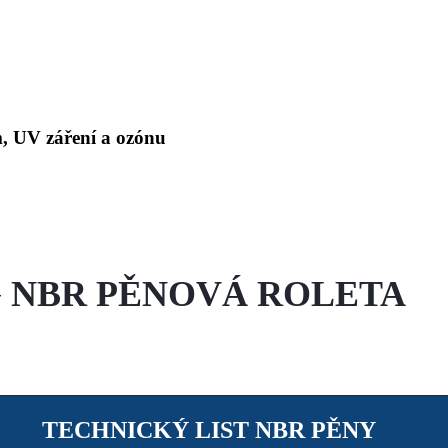
m, UV záření a ozónu
G NBR PĚNOVÁ ROLETA
TECHNICKÝ LIST NBR PĚNY