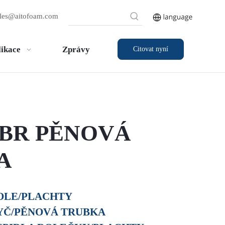
ales@aitofoam.com
likace
Zprávy
Citovat nyní
NBR PĚNOVÁ
A
ROLE/PLACHTY
YČ/PĚNOVÁ TRUBKA