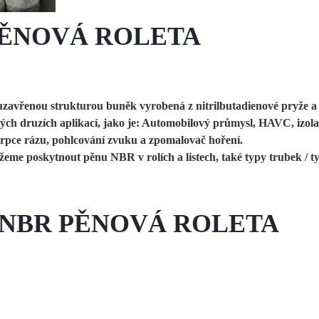
 PĚNOVÁ ROLETA
avřenou strukturou buněk vyrobená z nitrilbutadienové pryže a PV
ných druzích aplikací, jako je: Automobilový průmysl, HAVC, izol
sorpce rázu, pohlcování zvuku a zpomalovač hoření.
e poskytnout pěnu NBR v rolích a listech, také typy trubek / ty
G NBR PĚNOVÁ ROLETA