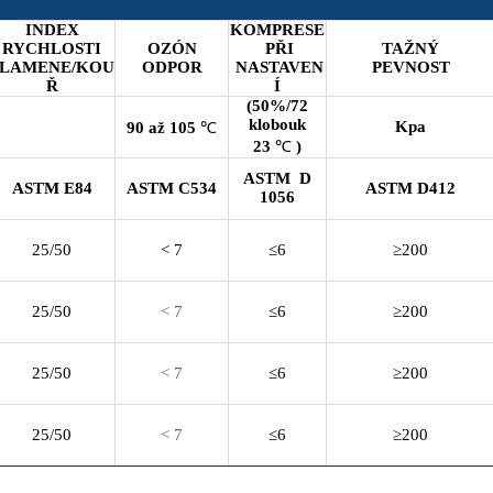
INDEX
KOMPRESE
RYCHLOSTI
OZÓN
PŘI
TAŽNÝ
PLAMENE/KOU
ODPOR
NASTAVEN
PEVNOST
Ř
Í
(50%/72
klobouk
Kpa
90 až 105
℃
23
℃
)
ASTM
D
ASTM E84
ASTM C534
ASTM D412
1056
25/50
< 7
≤6
≥200
25/50
< 7
≤6
≥200
25/50
< 7
≤6
≥200
25/50
< 7
≤6
≥200