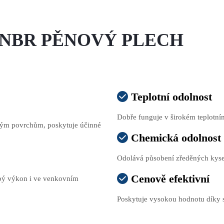
G NBR PĚNOVÝ PLECH
Teplotní odolnost

Dobře funguje v širokém teplotní
lným povrchům, poskytuje účinné
Chemická odolnost

Odolává působení zředěných kysel
Cenově efektivní

obý výkon i ve venkovním
Poskytuje vysokou hodnotu díky sv