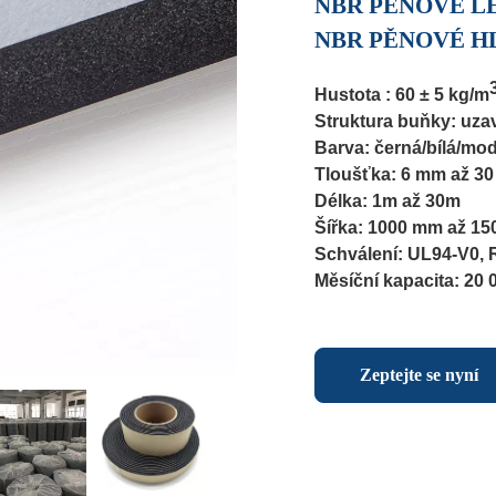
NBR PĚNOVÉ L
NBR PĚNOVÉ H
Hustota : 60 ± 5 kg/m
Struktura buňky: uza
Barva: černá/bílá/mo
Tloušťka: 6 mm až 3
Délka: 1m až 30m
Šířka: 1000 mm až 1
Schválení: UL94-V0
Měsíční kapacita: 20
Zeptejte se nyní