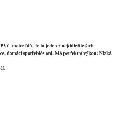
C materiálů. Je to jeden z nejdůležitějších
ace, domácí spotřebiče atd. Má perfektní výkon: Nízká
čí.