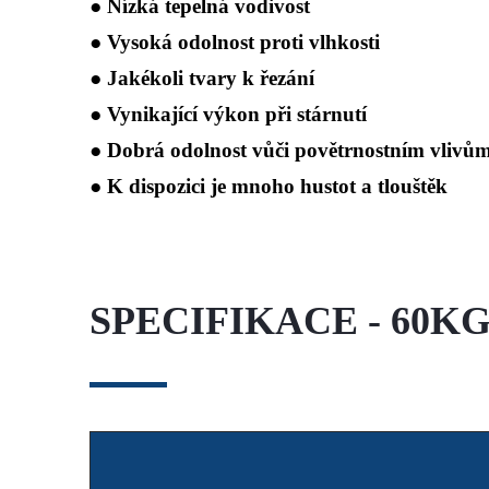
● Nízká tepelná vodivost
● Vysoká odolnost proti vlhkosti
● Jakékoli tvary k řezání
● Vynikající výkon při stárnutí
● Dobrá odolnost vůči povětrnostním vlivů
● K dispozici je mnoho hustot a tlouštěk
SPECIFIKACE - 60K