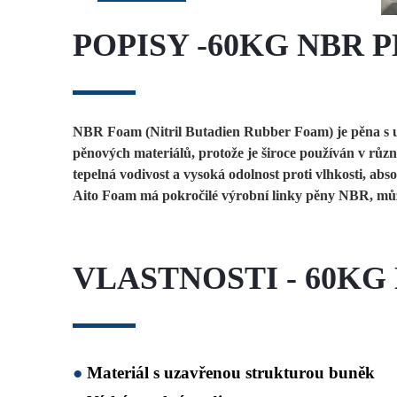
POPISY -60KG NBR
NBR Foam (Nitril Butadien Rubber Foam) je pěna s uz
pěnových materiálů, protože je široce používán v růz
tepelná vodivost a vysoká odolnost proti vlhkosti, ab
Aito Foam má pokročilé výrobní linky pěny NBR, můžem
VLASTNOSTI - 60K
●
Materiál s uzavřenou strukturou buněk