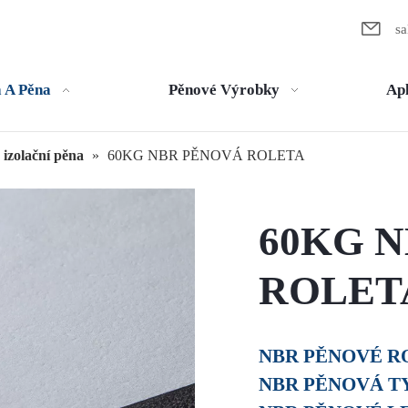

s
 A Pěna
Pěnové Výrobky
Ap
izolační pěna
»
60KG NBR PĚNOVÁ ROLETA
60KG 
ROLET
NBR PĚNOVÉ 
NBR PĚNOVÁ T