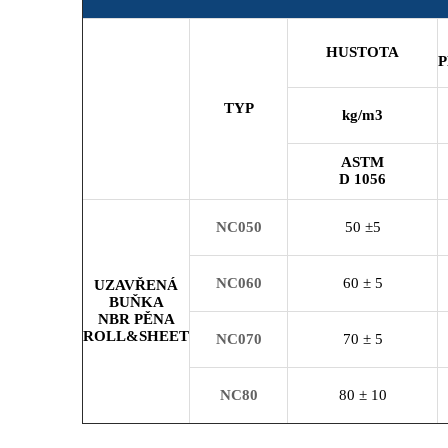
HUSTOTA
TYP
kg/m
3
ASTM
D
1056
NC050
50 ±5
NC060
60 ± 5
UZAVŘENÁ
BUŇKA
NBR PĚNA
ROLL&SHEET
NC070
70 ± 5
NC80
80 ± 10