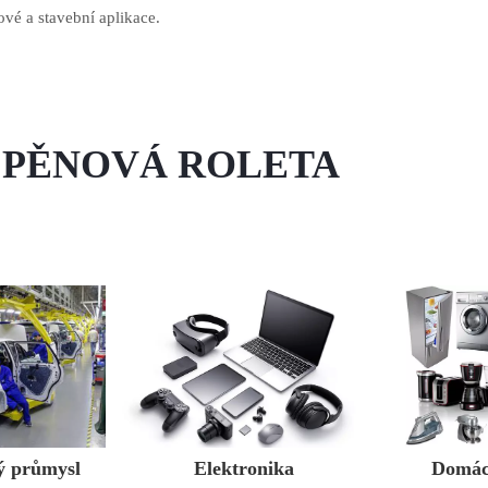
ové a stavební aplikace.
R PĚNOVÁ ROLETA
ý průmysl
Elektronika
Domácí