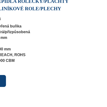
EPIDLA ROLEČKY/PLACHTY
LINÍKOVÉ ROLE/PLECHY
3
vřená buňka
drá/přizpůsobená
0 mm
500 mm
, REACH, ROHS
 000 CBM