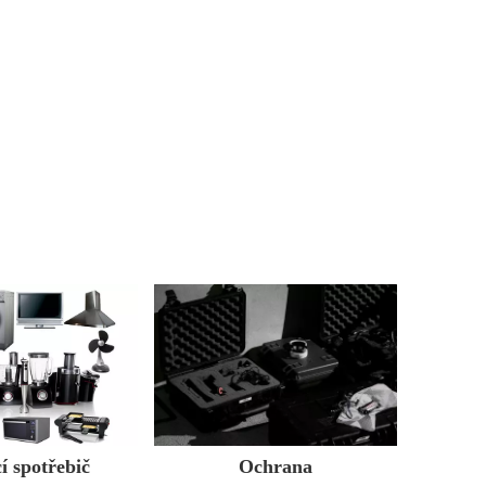
 spotřebič
Ochrana