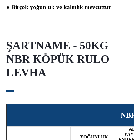
● Birçok yoğunluk ve kalınlık mevcuttur
ŞARTNAME - 50KG
NBR KÖPÜK RULO
LEVHA
NBR 
ALE
YAYI
YOĞUNLUK
ENDEKSİ