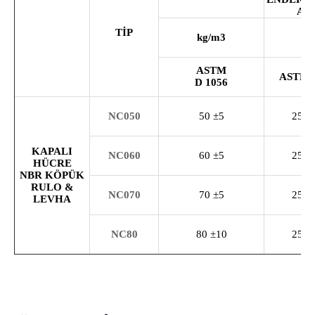
AN
TİP
kg/m
3
ASTM
ASTM 
D
1056
NC050
50 ±5
25/5
KAPALI
NC060
60 ±5
25/5
HÜCRE
NBR KÖPÜK
RULO &
NC070
70 ±5
25/5
LEVHA
NC80
80 ±10
25/5