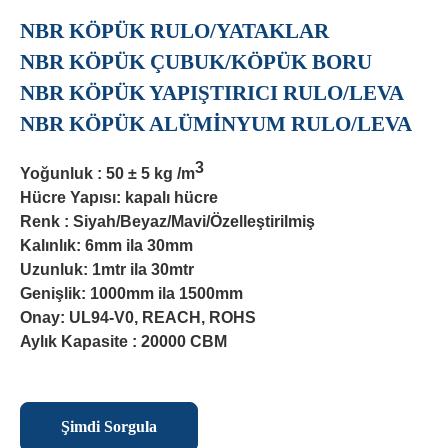
NBR KÖPÜK RULO/YATAKLAR
NBR KÖPÜK ÇUBUK/KÖPÜK BORU
NBR KÖPÜK YAPIŞTIRICI RULO/LEVA
NBR KÖPÜK ALÜMİNYUM RULO/LEVA
3
Yoğunluk : 50 ± 5 kg /m
Hücre Yapısı: kapalı hücre
Renk : Siyah/Beyaz/Mavi/Özelleştirilmiş
Kalınlık: 6mm ila 30mm
Uzunluk: 1mtr ila 30mtr
Genişlik: 1000mm ila 1500mm
Onay: UL94-V0, REACH, ROHS
Aylık Kapasite : 20000 CBM
Şimdi Sorgula